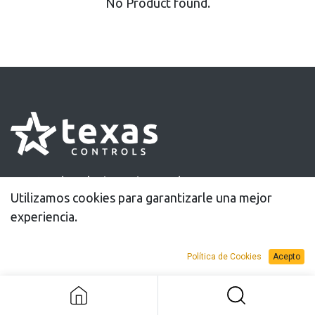
No Product found.
30 años de soluciones innovadoras
Utilizamos cookies para garantizarle una mejor
para el apriete controlado
experiencia.
Política de Cookies
Acepto
Información