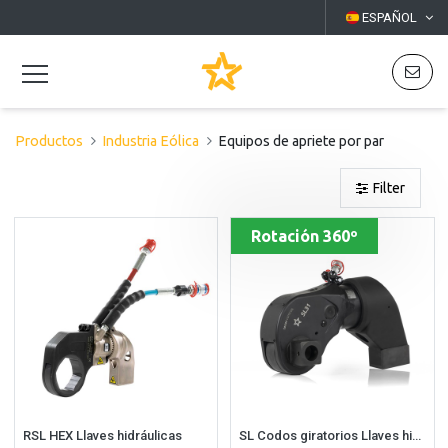
ESPAÑOL
Productos
Industria Eólica
Equipos de apriete por par
Filter
Rotación 360º
RSL HEX Llaves hidráulicas
SL Codos giratorios Llaves hidráulicas