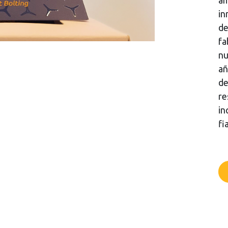
am
in
de
fa
nu
añ
de
re
in
fi