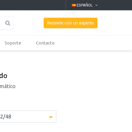
ESPAÑOL
Reúnete con un experto
Soporte
Contacto
ado
omático