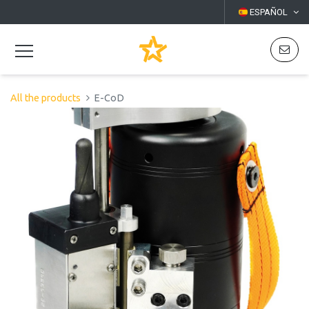
ESPAÑOL
All the products
E-CoD