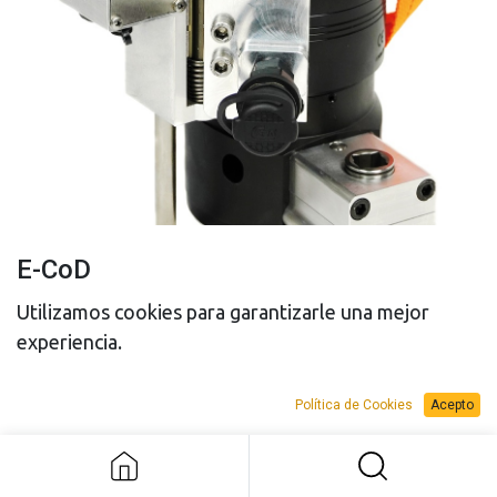
E-CoD
Control de elongación.
Utilizamos cookies para garantizarle una mejor
experiencia.
Política de Cookies
Acepto
E-CoD
PRESUPUESTO
PRESUPUESTO