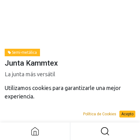
Semi-metálica
Junta Kammtex
La junta más versátil
Utilizamos cookies para garantizarle una mejor
Tipo de junta
experiencia.
Política de Cookies
Acepto
Junta Kammtex