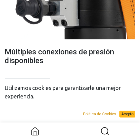
Múltiples conexiones de presión
disponibles
Utilizamos cookies para garantizarle una mejor
experiencia.
PRESUPUESTO
PRESUPUESTO
Múltiples conexiones de presión
Política de Cookies
Acepto
VENTA
ALQUILER
disponibles
Add to Request Budget