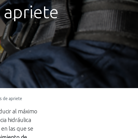
 apriete
s de apriete
ducir al máximo
cia hidráulica
 en las que se
nimiento de