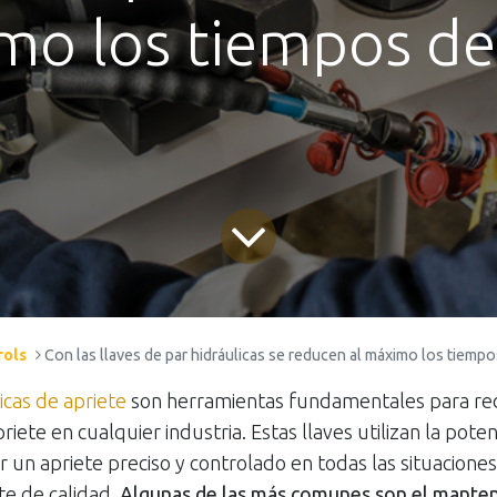
mo los tiempos de
rols
Con las llaves de par hidráulicas se reducen al máximo los tiempo
licas de apriete
son herramientas fundamentales para re
iete en cualquier industria. Estas llaves utilizan la poten
 un apriete preciso y controlado en todas las situaciones
te de calidad.
Algunas de las más comunes son el mante