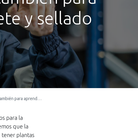
ete y sellado
 sobre el apriete y sellado
os para la
emos que la
y tener plantas