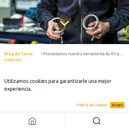
Blog de Texas
Presentamos nuestra herramienta de RV para el sector eólico
Controls
Utilizamos cookies para garantizarle una mejor
Texas Controls a la vanguardia
experiencia.
con la RV
Política de Cookies
Acepto
En la línea de activación de productos que faciliten a