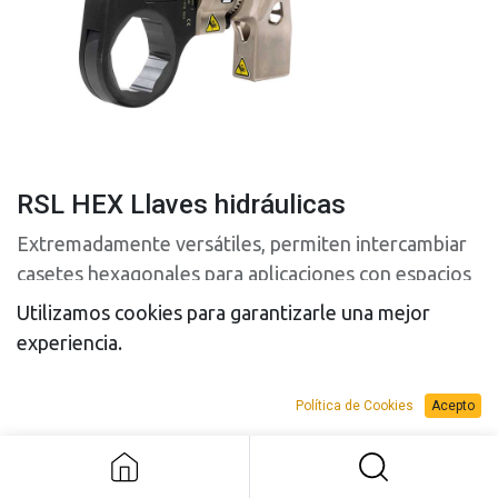
RSL HEX Llaves hidráulicas
Extremadamente versátiles, permiten intercambiar
casetes hexagonales para aplicaciones con espacios
muy reducidos y diferentes tamaños de pernos
Utilizamos cookies para garantizarle una mejor
experiencia.
Modelo
Política de Cookies
Acepto
RSL HEX Llaves hidráulicas